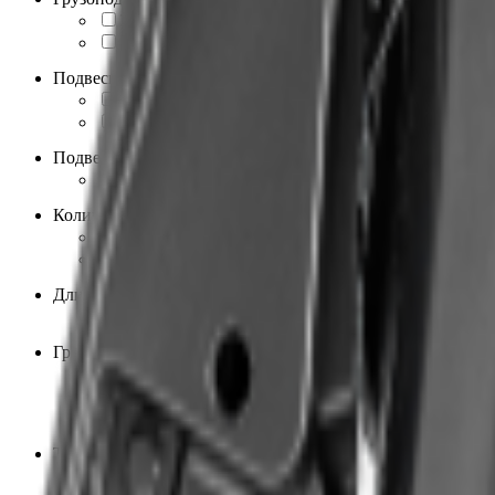
205
9
350
4
Подвеска передняя
Двойные A-образные рычаги
2
Телескопическая
2
Подвеска задняя
регулируемая
2
Количество цилиндров
2
4
3
5
Длина базы, мм
3912
4
Грунтозацеп, мм
38
2
44
9
45
2
Тяга, кг
544
9