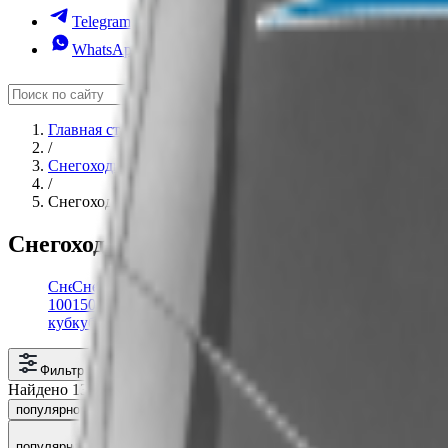
Telegram
WhatsApp
Главная страница
/
Снегоходы
в Брянске
/
Снегоходы Aodes
в Брянске
Снегоходы Aodes
в
Брянске
и России
Снегоходы
Снегоходы
Снегоходы
Снегоходы
Снегоходы
Снегоходы
Снегоходы
Снегоходы
Снегоходы
Снегоходы
Снегоходы
Снегоходы
Снегоходы
Снегоходы
Снегоход
Снего
Сн
1000
150
2-х
200
4-х
400
800
ABM
Alpine
Aodes
Apache
Arctic
Armada
Artelv
Ataki
Avanti
Ba
кубов
кубов
тактные
кубов
тактные
кубов
кубов
Cat
Фильтр
Найдено 13 товаров
популярности
рейтингу
новинкам
сначала дешёвые
сначала д
популярности