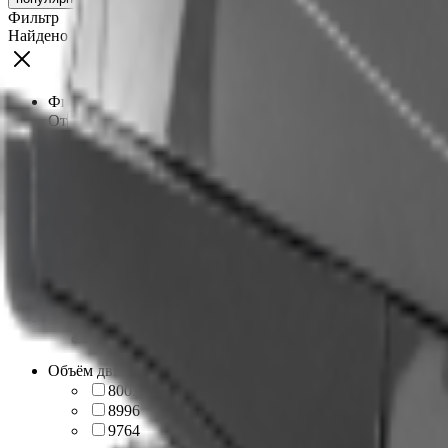
Фильтр
Найдено
13
товаров
Фильтровать по цене
От
До
Бренд
Aodes
13
Мощность, л.с
60
3
87
4
90
4
174
2
Мощность (по диапазонам)
Более 32
13
Объём двигателя, куб
800
3
899
6
976
4