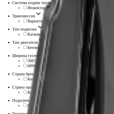
Система подачи топлива
Инжектор
13
Трансмиссия
Вариатор
13
Тип подвески
Катковая
13
Тип двигателя
Бензиновый
13
Ширина гусеницы, мм
508
7
609
6
Страна бренда
Китай
13
Страна производства
Китай
13
Подогрев ручек
Есть
13
Грузоподъемность, кг