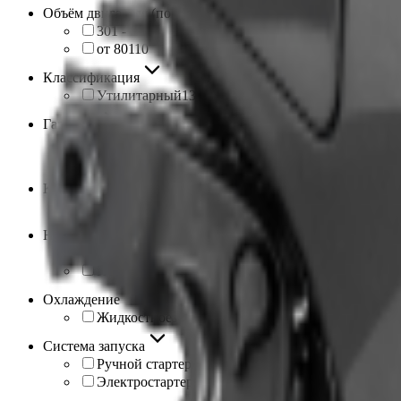
Объём двигателя (по диапазонам)
301 - 800
3
от 801
10
Классификация
Утилитарный
13
Гарантия
1 год
5
2 года
4
Количество тактов
4
13
Наличие ПСМ
Да
4
Нет
9
Охлаждение
Жидкостное
13
Система запуска
Ручной стартер/электростартер
2
Электростартер
11