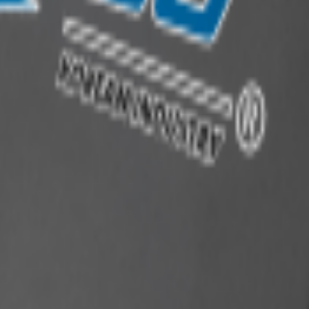
ы
ходы
егоходы
Снегоходы
Снегоходы
Снегоходы
Снегоходы
Снегоходы
Снегоходы
Снегоходы
Снегоходы
Снегоходы
Снегоходы
Снегоходы
Снегоходы
Снегоходы
Снегоходы
Снегоходы
Снегоходы
Снегохо
Снег
Сн
s
rys
Benda
BRP
C.Мoto
Compas
Cronus
Enforcer
Grizzly
Irbis
Iride
Motax
MotoLand
OSM
Polaris
QJ
Racer
Regulmoto
RM(Русс
Snow
St
механика
Fighte
орогие