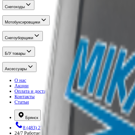
Снегоходы
Мотобуксировщики
Снегоуборщики
Б/У товары
Аксессуары
О нас
Акции
Оплата и доставка
Контакты
Статьи
Брянск
8 (483) 277-31-28
24/7
Работаем круглосуточно